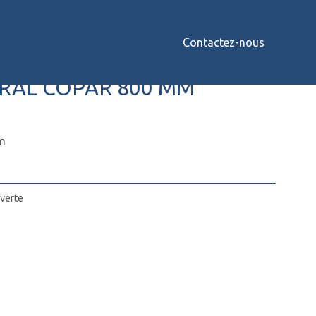
Contactez-nous
rte
/ PILIER CENTRAL COPAR 800 MM
TRAL COPAR 800 MM
m
uverte