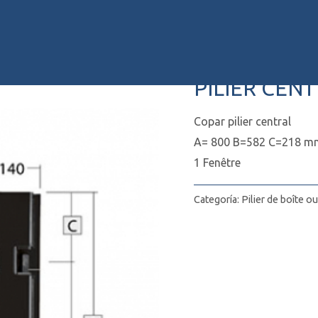
Inicio
/
Pilier de boîte ouve
PILIER CEN
Copar pilier central
A= 800 B=582 C=218 m
1 Fenêtre
Categoría:
Pilier de boîte o