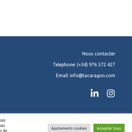
Nous contacter
Telephone:
(+34) 976 572 427
Email:
info@tacaragon.com
dias
e
ias
Ajustements cookies
Accepter tous
r de