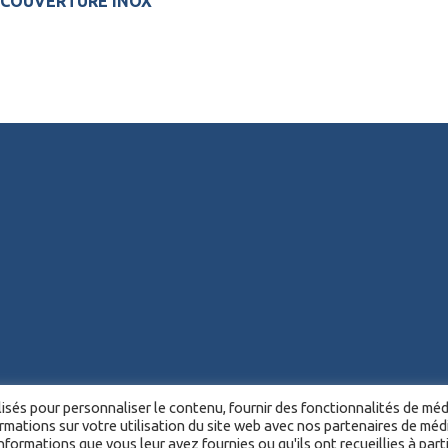
 COUVERTURE INOX
lisés pour personnaliser le contenu, fournir des fonctionnalités de mé
Politique de confidentialité -
Avis juridique -
Politique de cookies -
Plan du sit
rmations sur votre utilisation du site web avec nos partenaires de méd
formations que vous leur avez fournies ou qu'ils ont recueillies à parti