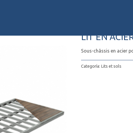
Inicio
/
Lits et sols
/ LIT 
LIT EN ACI
Sous-châssis en acier p
Categoría:
Lits et sols