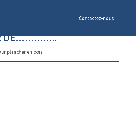
Contactez-nous
EN ACIER DE…………..
ER DE…………..
our plancher en bois