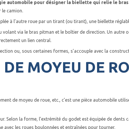
ie automobile pour désigner la biellette qui relie le bra
r le camion.
lée à l’autre roue par un tirant (ou tirant), une biellette réglab
olant via le bras pitman et le boîtier de direction. Un autre out
rectement un lien central.
rection ou, sous certaines formes, s’accouple avec la construct
S DE MOYEU DE R
ment de moyeu de roue, etc., c’est une pièce automobile utilis
teur. Selon la forme, l’extrémité du godet est équipée de dents 
ne avec les roues boulonnées et entraînées pour tourner.